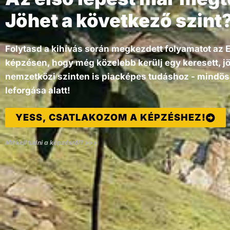
Jöhet a következő szint
Folytasd a kihívás során megkezdett folyamatot az 
képzésen, hogy még közelebb kerülj egy keresett, jö
nemzetközi szinten is piacképes tudáshoz - mindös
leforgása alatt!
YESS, CSATLAKOZOM A KÉPZÉSHEZ!
Mit kell tudni a képzésről? >>>