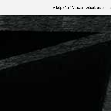
A képzésről
Visszajelzések és eset