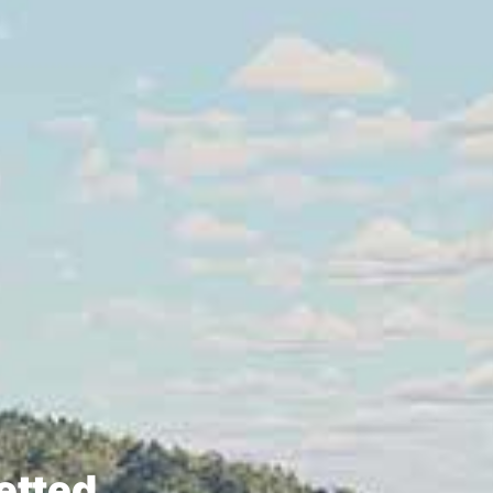
etted.