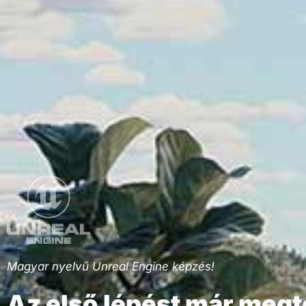
Magyar nyelvű Unreal Engine képzés!
Az első lépést már megt